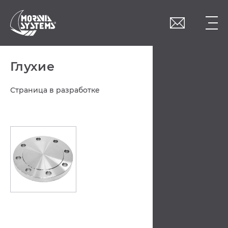
Přepnutí apploud
consent do EN
Глухие
Страница в разработке