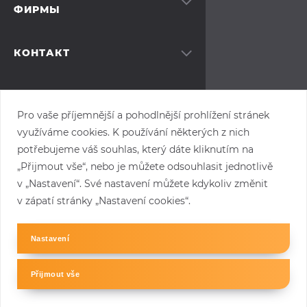
ФИРМЫ
О нас
Наша команда
Moravia Systems a.s.
Карьера
Виноградска (Vinohradská)
КОНТАКТ
Контакт
1511/230
+420 775 875 771
Настройки куки
100 00, Прага 10
info@moraviasystems.cz
Сертификация
linkedin
Общие условия продажи
Pro vaše příjemnější a pohodlnější prohlížení stránek
Общие условия покупки
Запланировать трассу
využíváme cookies. K používání některých z nich
Документы для скачивания
potřebujeme váš souhlas, který dáte kliknutím na
Контакт
„Přijmout vše“, nebo je můžete odsouhlasit jednotlivě
v „Nastavení“. Své nastavení můžete kdykoliv změnit
v zápatí stránky „Nastavení cookies“.
Copyright © 2026 Moravia Systems a.s.
Nastavení
Přijmout vše
Created by Apploud