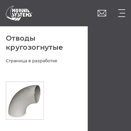
Přepnutí apploud
consent do EN
Oтводы
кругозогнутыe
Страница в разработке