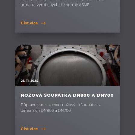
armatur vyrobených dle normy ASME.
Číst více
25. 11. 2024
NOŽOVÁ ŠOUPÁTKA DN800 A DN700
Připravujeme expedici nožových šoupátek v
dimenzích DN800 a DN700.
Číst více