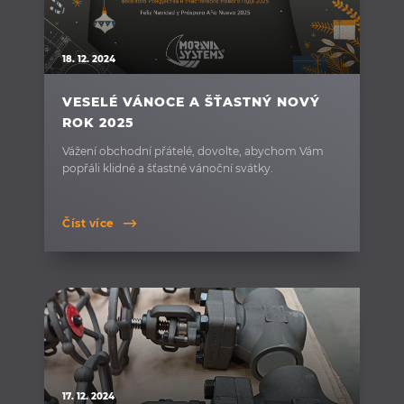
18. 12. 2024
VESELÉ VÁNOCE A ŠŤASTNÝ NOVÝ
ROK 2025
Vážení obchodní přátelé, dovolte, abychom Vám
popřáli klidné a šťastné vánoční svátky.
Číst více
17. 12. 2024