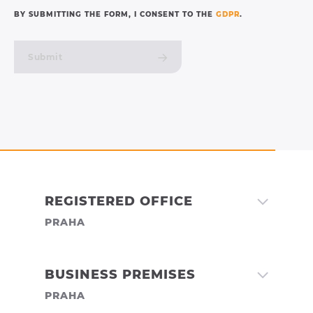
BY SUBMITTING THE FORM, I CONSENT TO THE
GDPR
.
Submit
REGISTERED OFFICE
PRAHA
MORAVIA SYSTEMS A.S.
BUSINESS PREMISES
PRAHA
Třebohostická 3069/14