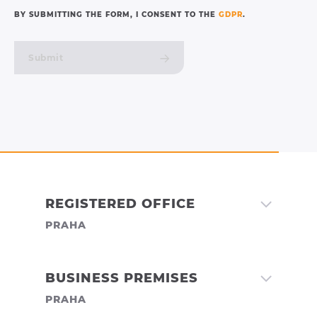
BY SUBMITTING THE FORM, I CONSENT TO THE
GDPR
.
Submit
REGISTERED OFFICE
PRAHA
MORAVIA SYSTEMS A.S.
BUSINESS PREMISES
PRAHA
Třebohostická 3069/14