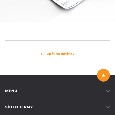
Zpět na novinky
MENU
Služby
Produkty
SÍDLO FIRMY
O nás